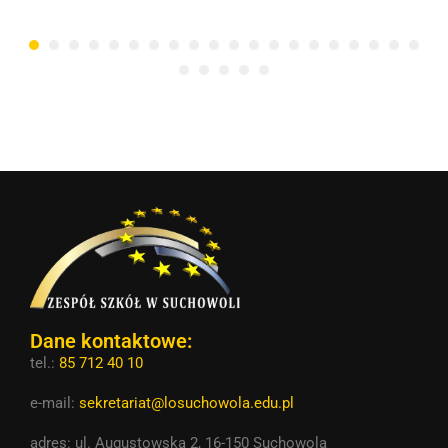
Dane kontaktowe:
tel.:
85 712 40 10
e-mail:
sekretariat@losuchowola.edu.pl
adres: ul. Augustowska 2, 16-150 Suchowola