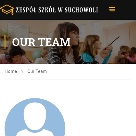
STRONA GŁÓWNA
NASZA SZKOŁA
E-DZIENNIK – VULCAN
OUR TEAM
Home
Our Team