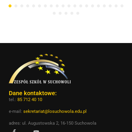
Dane kontaktowe:
tel.:
85 712 40 10
e-mail:
sekretariat@losuchowola.edu.pl
adres: ul. Augustowska 2, 16-150 Suchowola