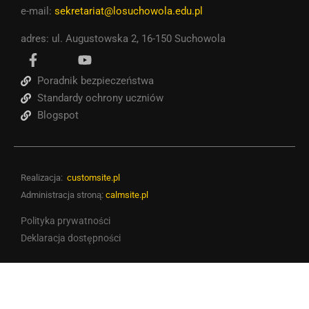
e-mail:
sekretariat@losuchowola.edu.pl
adres: ul. Augustowska 2, 16-150 Suchowola
Poradnik bezpieczeństwa
Standardy ochrony uczniów
Blogspot
Realizacja:
customsite.pl
Administracja stroną:
calmsite.pl
Polityka prywatności
Deklaracja dostępności