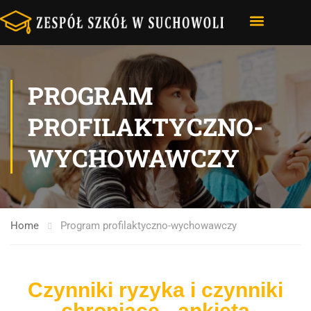
STRONA GŁÓWNA
NASZA SZKOŁA
E-DZIENNIK – VULCAN
PROGRAM
PROFILAKTYCZNO-
WYCHOWAWCZY
Home
Program profilaktyczno-wychowawczy
Czynniki ryzyka i czynniki
chroniące - ankieta