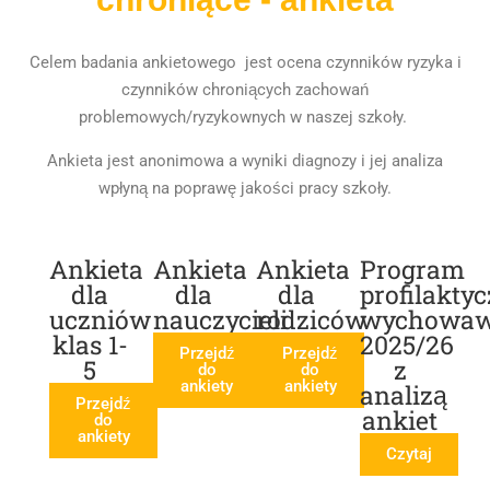
Celem badania ankietowego jest ocena czynników ryzyka i
czynników chroniących zachowań
problemowych/ryzykownych w naszej szkoły.
Ankieta jest anonimowa a wyniki diagnozy i jej analiza
wpłyną
na poprawę jakości pracy szkoły.
Ankieta
Ankieta
Ankieta
Program
dla
dla
dla
profilakty
uczniów
nauczycieli
rodziców
wychowaw
klas 1-
2025/26
Przejdź
Przejdź
5
z
do
do
ankiety
ankiety
analizą
Przejdź
ankiet
do
ankiety
Czytaj