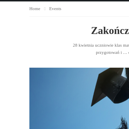
Home
Events
Zakończ
28 kwietnia uczniowie klas ma
przygotowań i … e