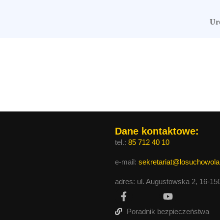
Ur
Dane kontaktowe:
tel.:
85 712 40 10
e-mail:
sekretariat@losuchowola
adres: ul. Augustowska 2, 16-1
Poradnik bezpieczeństwa