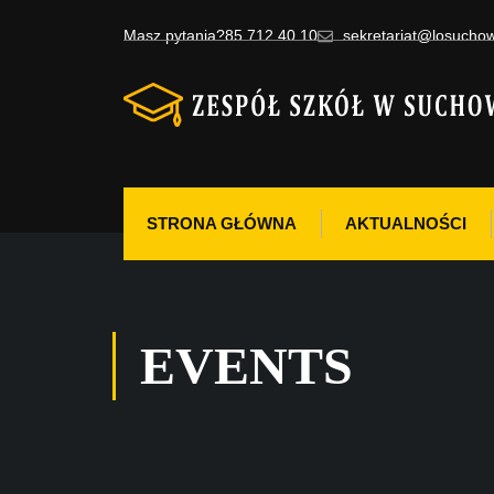
Masz pytania?
85 712 40 10
sekretariat@losuchow
STRONA GŁÓWNA
AKTUALNOŚCI
EVENTS