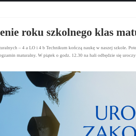
enie roku szkolnego klas mat
turalnych – 4 a LO i 4 b Technikum kończą naukę w naszej szkole. Pote
gzamin maturalny. W piątek o godz. 12.30 na hali odbędzie się urocz