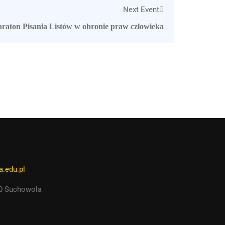
Next Event
raton Pisania Listów w obronie praw człowieka
.edu.pl
50 Suchowola