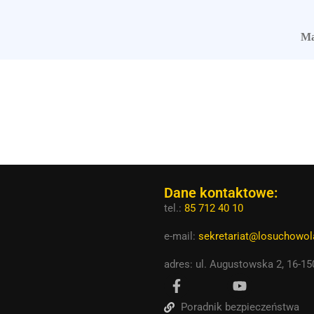
Ma
Dane kontaktowe:
tel.:
85 712 40 10
e-mail:
sekretariat@losuchowola
adres: ul. Augustowska 2, 16-1
Poradnik bezpieczeństwa