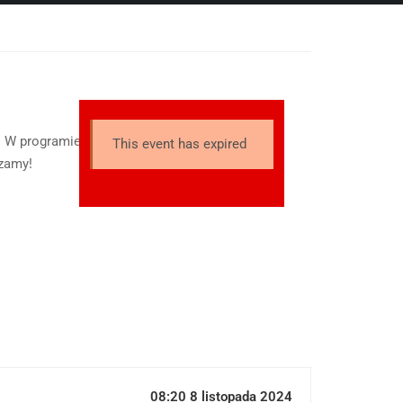
li. W programie: montaż słowno
This event has expired
szamy!
08:20 8 listopada 2024