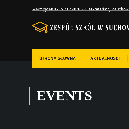
Masz pytania?
85 712 40 10
sekretariat@losuchowo
STRONA GŁÓWNA
AKTUALNOŚCI
EVENTS