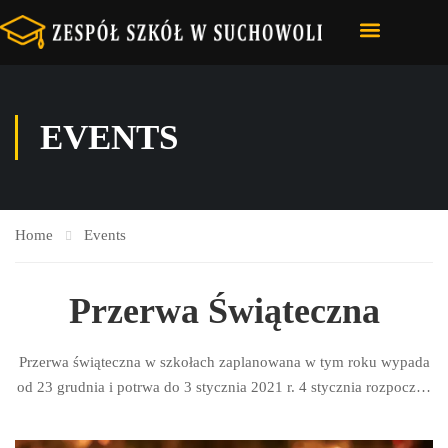
STRONA GŁÓWNA
NASZA SZKOŁA
E-DZIENNIK – VULCAN
EVENTS
Home
Events
Przerwa Świąteczna
Przerwa świąteczna w szkołach zaplanowana w tym roku wypada
od 23 grudnia i potrwa do 3 stycznia 2021 r. 4 stycznia rozpoczną
się dwutygodniowe ferie zimowe. Do szkoły wracamy w
poniedziałek 18.01.2021