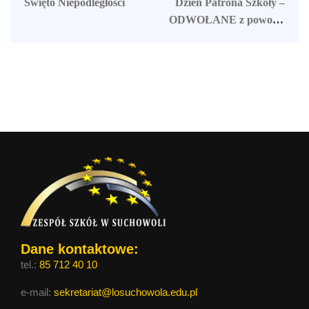
Święto Niepodległości
Dzień Patrona Szkoły –
ODWOŁANE z powodu
wprowadzenia rygorów
strefy czerwonej
Dane kontaktowe:
tel.:
85 712 40 10
e-mail:
sekretariat@losuchowola.edu.pl