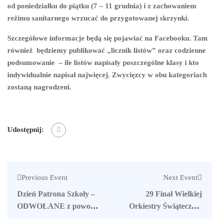
od poniedziałku do piątku (7 – 11 grudnia) i z zachowaniem
reżimu sanitarnego wrzucać do przygotowanej skrzynki.
Szczegółowe informacje będą się pojawiać na Facebooku. Tam
również będziemy publikować „licznik listów” oraz codzienne
podsumowanie – ile listów napisały poszczególne klasy i kto
indywidualnie napisał najwięcej. Zwycięzcy w obu kategoriach
zostaną nagrodzeni.
Udostępnij:
Previous Event
Next Event
Dzień Patrona Szkoły –
29 Finał Wielkiej
ODWOŁANE z powodu
Orkiestry Świątecznej
wprowadzenia rygorów
Pomocy w Suchowoli