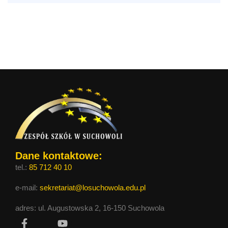
strefy czerwonej
Dane kontaktowe:
tel.:
85 712 40 10
e-mail:
sekretariat@losuchowola.edu.pl
adres: ul. Augustowska 2, 16-150 Suchowola