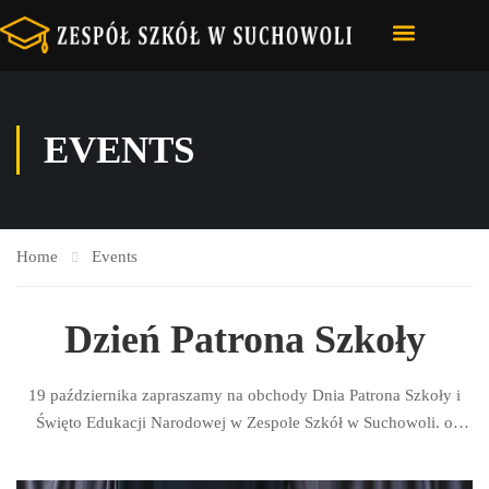
STRONA GŁÓWNA
NASZA SZKOŁA
E-DZIENNIK – VULCAN
EVENTS
Home
Events
Dzień Patrona Szkoły
19 października zapraszamy na obchody Dnia Patrona Szkoły i
Święto Edukacji Narodowej w Zespole Szkół w Suchowoli. o
godz. 10.00 – msza św. w kościele parafialnym; ok. 11.00 –
złożenie wieńców przed pomnikiem bł. ks. Jerzego Popiełuszki w