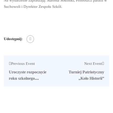
Na wydarzenie zapraszają: Starosta Sokólski, Proboszcz parafii w
Suchowoli i Dyrektor Zespołu Szkół.
Udostępnij:
Previous Event
Next Event
Uroczyste rozpoczęcie
Turniej Patriotyczny
roku szkolnego
„Koło Historii”
2022/2023