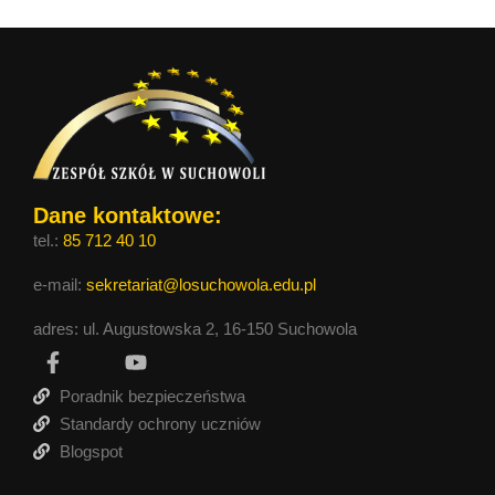
Dane kontaktowe:
tel.:
85 712 40 10
e-mail:
sekretariat@losuchowola.edu.pl
adres: ul. Augustowska 2, 16-150 Suchowola
Poradnik bezpieczeństwa
Standardy ochrony uczniów
Blogspot