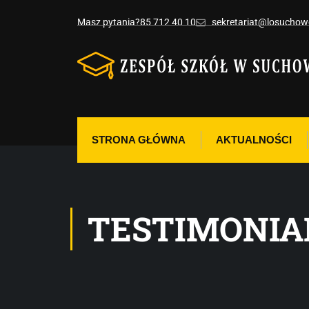
Masz pytania?
85 712 40 10
sekretariat@losuchowo
STRONA GŁÓWNA
AKTUALNOŚCI
TESTIMONIA