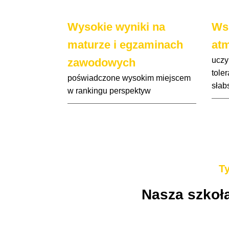
Wysokie wyniki na
Wsp
maturze i egzaminach
atm
uczy
zawodowych
tole
poświadczone wysokim miejscem
słab
w rankingu perspektyw
Ty
Nasza szkoł