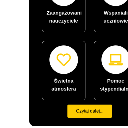
Zaangażowani
Wspaniali
nauczyciele
uczniowie
Świetna
Pomoc
atmosfera
stypendial
Czytaj dalej...