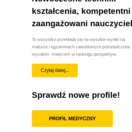
kształcenia, kompetentni 
zaangażowani nauczycie
To wszystko przekłada się na wysokie wyniki na
maturze i egzaminach zawodowych poświadczone
wysokim miejscem w rankingu perspektyw.
Czytaj dalej...
Sprawdź nowe profile!
PROFIL MEDYCZNY