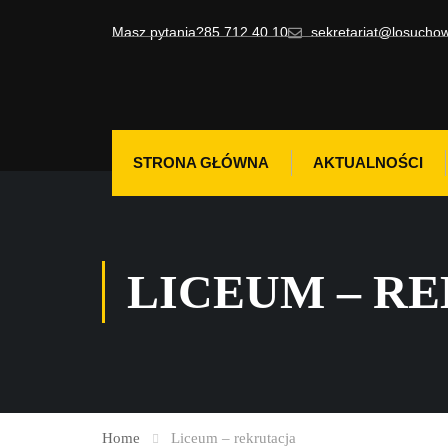
Masz pytania?
85 712 40 10
sekretariat@losuchow
STRONA GŁÓWNA
AKTUALNOŚCI
LICEUM – R
Home
Liceum – rekrutacja