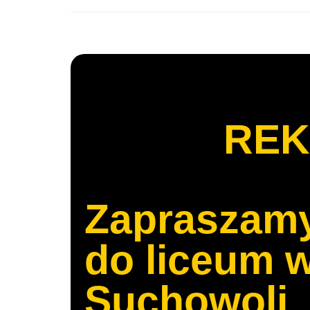
REK
Zapraszam
do liceum 
Suchowoli