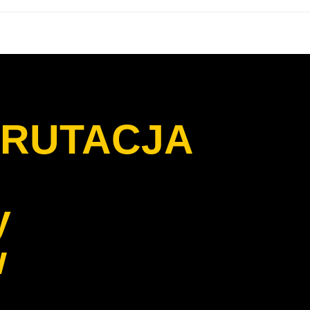
RUTACJA
y
w