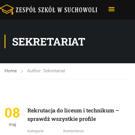
STRONA GŁÓWNA
NASZA SZKOŁA
E-DZIENNIK – VULCAN
SEKRETARIAT
Home
Author: Sekretariat
08
Rekrutacja do liceum i technikum –
sprawdź wszystkie profile
maj
Kategorie
Komentarze