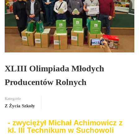
XLIII Olimpiada Młodych
Producentów Rolnych
Kategorie
Z Życia Szkoły
- zwyciężył Michał Achimowicz z
kl. III Technikum w Suchowoli