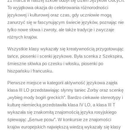
21 marca w naszej szkole odbył się Dzień Języków Obcych.
To wyjątkowa okazja do celebrowania różnorodności
językowej i kulturowej oraz czas, gdy uczniowie mogą
zanurzyć się w fascynującym świecie języków, poznając nie
tylko nowe słowa i zwroty, ale także tradycje i zwyczaje
różnych krajów.
Wszystkie klasy wykazały się kreatywnością przygotowując
tańce, piosenki i scenki językowe. Była scenka z Szekspira,
śmieszne słówka po czesku i włosku, piosenki po
hiszpańsku i francusku.
Pierwsze miejsce w kategorii aktywność językowa zajęła
klasa III LO przedstawiając słynny taniec Zorby oraz scenkę
„wybieg mody bogiń greckich”. Bardzo ciekawie stereotypy i
kulturę niemiecką przedstawiła klasa IV LO, a klasa III T
wykazała się znakomitą znajomością języka rosyjskiego
śpiewając „Белые розы”. W konkursie ze znajomości
krajów europejskich największą wiedzą wykazały się klasy