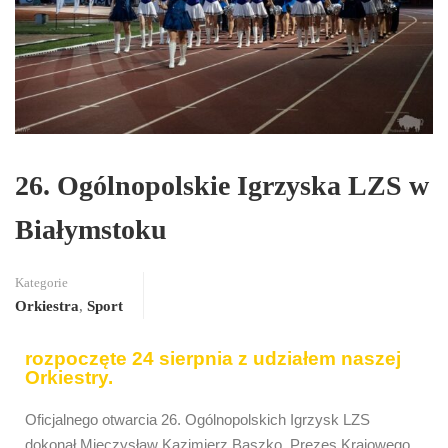
26. Ogólnopolskie Igrzyska LZS w
Białymstoku
Kategorie
Orkiestra
,
Sport
rozpoczęte 24 sierpnia z udziałem naszej
Orkiestry.
Oficjalnego otwarcia 26. Ogólnopolskich Igrzysk LZS
dokonał Mieczysław Kazimierz Baszko, Prezes Krajowego