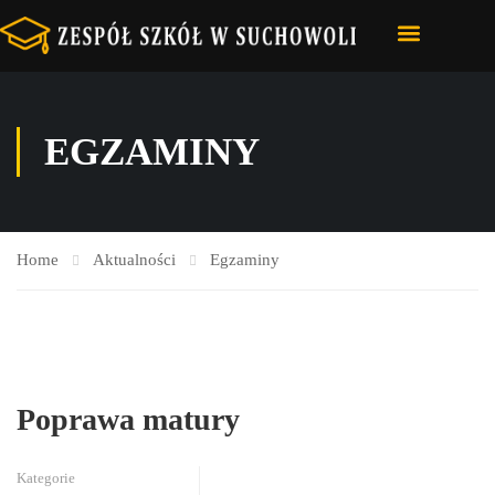
STRONA GŁÓWNA
NASZA SZKOŁA
E-DZIENNIK – VULCAN
EGZAMINY
Home
Aktualności
Egzaminy
Poprawa matury
Kategorie