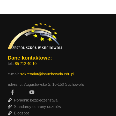
Dane kontaktowe:
tel.:
85 712 40 10
e-mail:
sekretariat@losuchowola.edu.pl
adres: ul. Augustowska 2, 16-150 Suchowola
Poradnik bezpieczeństwa
Standardy ochrony uczniów
Blogspot