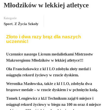
Młodzików w lekkiej atletyce
Kategorie
Sport
,
Z Życia Szkoły
Złoto i dwa razy brąz dla naszych
uczennic!
Uczennice naszego Liceum medalistkami Mistrzostw
Makroregionu Młodzików w lekkiej atletyce
!!!
Ola Franciszkowicz z kl I LO zdobyła złoty medal i
osiągnęła rekord życiowy w rzucie dyskiem
.
Weronika Masłowska, także z kl I LO, zdobyła dwa
brązowe medale – w rzucie dyskiem i w pchnięciu kulą.
Tomek Lengiewicz z kl.I Technikum zajął 6 miejsce i
osiągnął rekord życiowy w biegu na 100 m oraz 4 miejsce