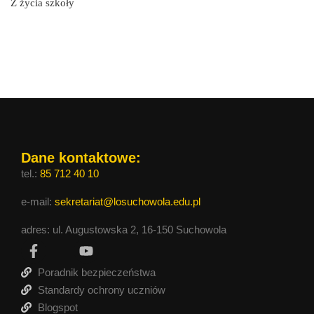
Z życia szkoły
Dane kontaktowe:
tel.:
85 712 40 10
e-mail:
sekretariat@losuchowola.edu.pl
adres: ul. Augustowska 2, 16-150 Suchowola
Poradnik bezpieczeństwa
Standardy ochrony uczniów
Blogspot