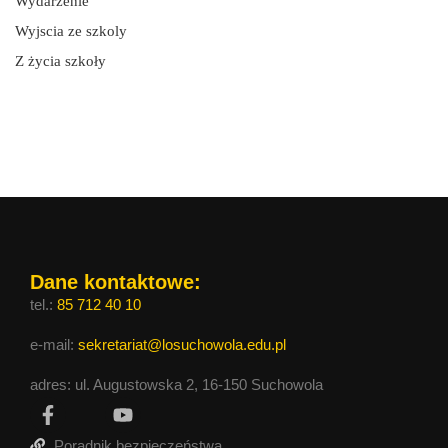
Wydarzenie
Wyjscia ze szkoly
Z życia szkoły
Dane kontaktowe:
tel.:
85 712 40 10
e-mail:
sekretariat@losuchowola.edu.pl
adres: ul. Augustowska 2, 16-150 Suchowola
Poradnik bezpieczeństwa